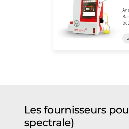
Ana
Bas
D62
Les fournisseurs pou
spectrale)