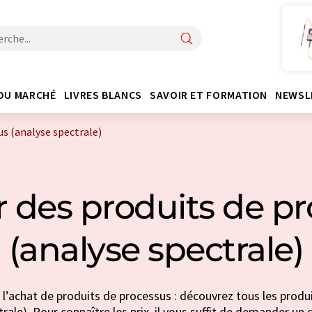
DU MARCHÉ
LIVRES BLANCS
SAVOIR ET FORMATION
NEWSL
us (analyse spectrale)
 des produits de p
(analyse spectrale)
 l’achat de produits de processus : découvrez tous les produi
rale). Pour connaître les prix, il vous suffit de demander un d