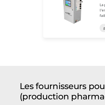
La 
l'e
fai
Les fournisseurs pou
(production pharma