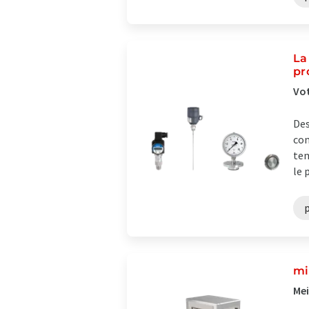
La
pr
Vot
Des
com
tem
le 
mi
Mei