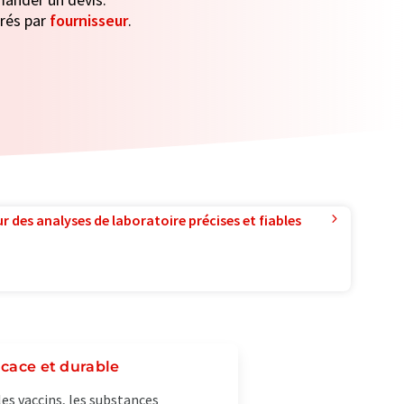
trés par
fournisseur
.
r des analyses de laboratoire précises et fiables
icace et durable
es vaccins, les substances