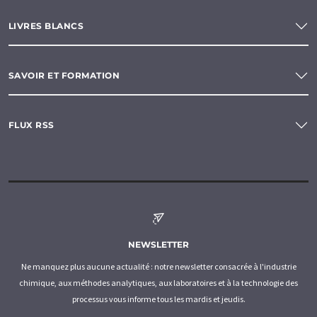
LIVRES BLANCS
SAVOIR ET FORMATION
FLUX RSS
NEWSLETTER
Ne manquez plus aucune actualité : notre newsletter consacrée à l'industrie
chimique, aux méthodes analytiques, aux laboratoires et à la technologie des
processus vous informe tous les mardis et jeudis.