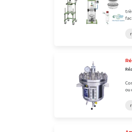
trè
fac
Ré
Réa
Con
ou 