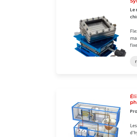
Sy
Le 
ch
Fle
max
fix
Él
ph
Pro
Les
d'h