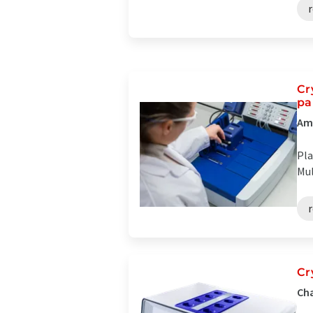
Cr
pa
Amé
Pla
Mul
Cr
Cha