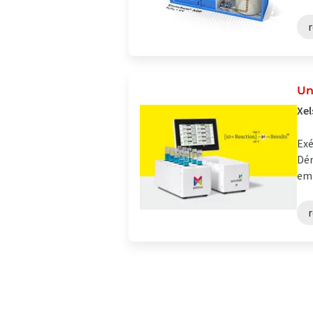
Un
Xel
Exé
Dém
emp