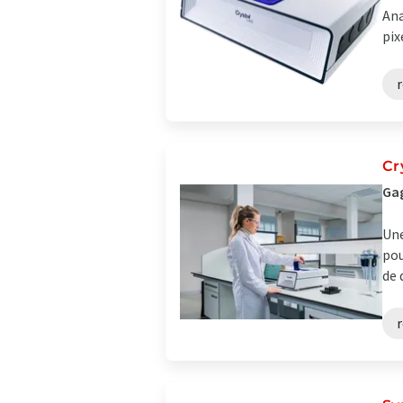
Ana
pix
Cr
Gag
Une
pou
de 