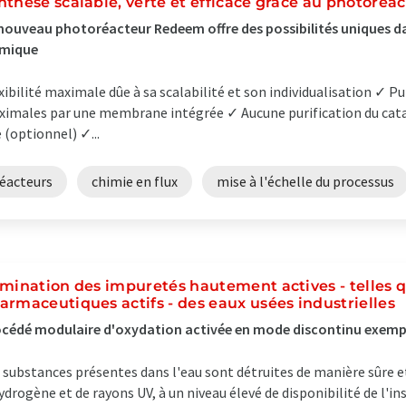
nthèse scalable, verte et efficace grâce au photoré
nouveau photoréacteur Redeem offre des possibilités uniques d
imique
xibilité maximale dûe à sa scalabilité et son individualisation ✓ Pu
imales par une membrane intégrée ✓ Aucune purification du catal
e (optionnel) ✓...
réacteurs
chimie en flux
mise à l'échelle du processus
imination des impuretés hautement actives - telles q
armaceutiques actifs - des eaux usées industrielles
cédé modulaire d'oxydation activée en mode discontinu exempt
 substances présentes dans l'eau sont détruites de manière sûre 
ydrogène et de rayons UV, à un niveau élevé de disponibilité de l'inst