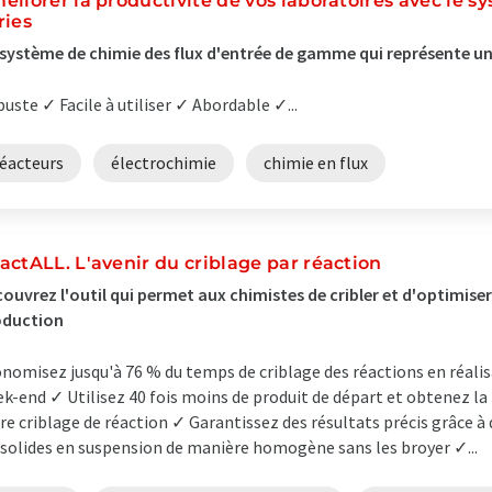
éliorer la productivité de vos laboratoires avec le s
ries
système de chimie des flux d'entrée de gamme qui représente un
uste ✓ Facile à utiliser ✓ Abordable ✓...
réacteurs
électrochimie
chimie en flux
actALL. L'avenir du criblage par réaction
ouvrez l'outil qui permet aux chimistes de cribler et d'optimiser
oduction
nomisez jusqu'à 76 % du temps de criblage des réactions en réalisa
k-end ✓ Utilisez 40 fois moins de produit de départ et obtenez l
re criblage de réaction ✓ Garantissez des résultats précis grâce à
 solides en suspension de manière homogène sans les broyer ✓...