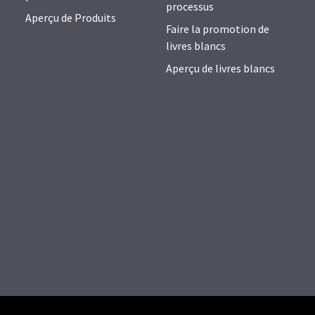
processus
Aperçu de Produits
Faire la promotion de
livres blancs
Aperçu de livres blancs