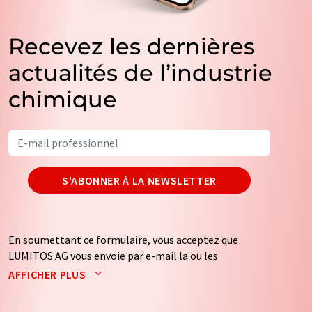
Recevez les dernières
actualités de l’industrie
chimique
S'ABONNER À LA NEWSLETTER
En soumettant ce formulaire, vous acceptez que
LUMITOS AG vous envoie par e-mail la ou les
newsletters sélectionnées ci-dessus. Vos données ne
AFFICHER PLUS
seront pas transmises à des tiers. Vos données seront
stockées et traitées conformément à nos
règles de