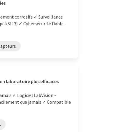
des
ement corrosifs ✓ Surveillance
u'à SIL3) ✓ Cybersécurité fiable -
capteurs
n laboratoire plus efficaces
 jamais ✓ Logiciel LabVision -
 facilement que jamais ✓ Compatible
s