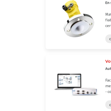
En 
Mat
fia
cer
Vo
Aut
Fac
mes
- c