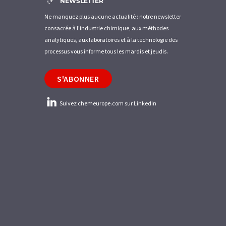
NEWSLETTER
Ne manquez plus aucune actualité : notre newsletter
consacrée à l'industrie chimique, aux méthodes
analytiques, aux laboratoires et à la technologie des
processus vous informe tous les mardis et jeudis.
S'ABONNER
Suivez chemeurope.com sur LinkedIn