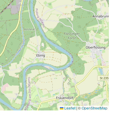
Leaflet
|
©
OpenStreetMap