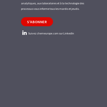
analytiques, aux laboratoires et à la technologie des
processus vous informe tous les mardis et jeudis.
S'ABONNER
Suivez chemeurope.com sur LinkedIn