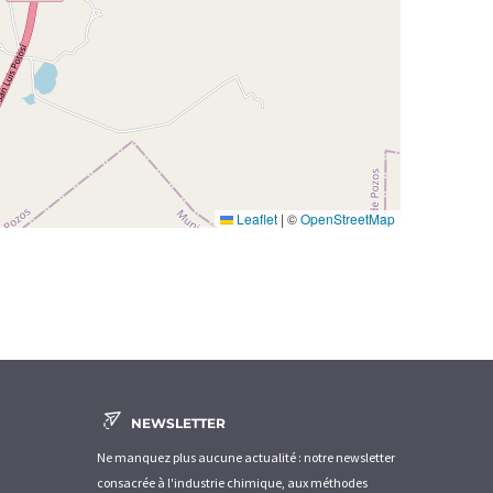
Leaflet
|
©
OpenStreetMap
NEWSLETTER
Ne manquez plus aucune actualité : notre newsletter
consacrée à l'industrie chimique, aux méthodes