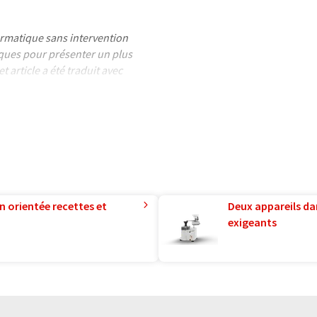
formatique sans intervention
ues pour présenter un plus
 article a été traduit avec
 des erreurs de vocabulaire, de
is peut être trouvé
ici
.
n orientée recettes et
Deux appareils da
exigeants