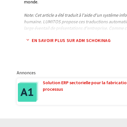
monde.
Note: Cet article a été traduit à l'aide d'un système in
humaine. LUMITOS propose ces traductions automatiq
large éventail de présentations d'entreprise. Comme cet
traduction automatique, il est possible qu'il contienne
EN SAVOIR PLUS SUR ADM SCHOKINAG
syntaxe ou de grammaire. L'article original dans Angla
Annonces
Solution ERP sectorielle pour la fabricatio
processus