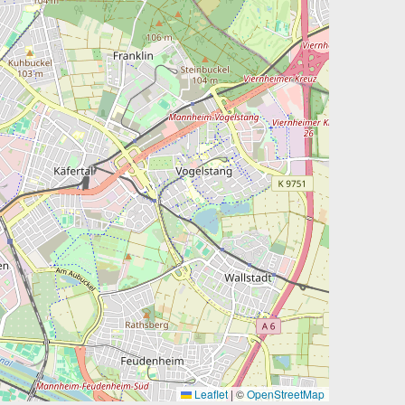
Leaflet
|
©
OpenStreetMap