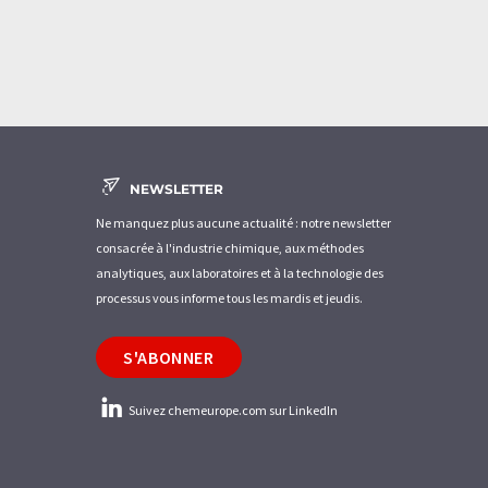
NEWSLETTER
Ne manquez plus aucune actualité : notre newsletter
consacrée à l'industrie chimique, aux méthodes
analytiques, aux laboratoires et à la technologie des
processus vous informe tous les mardis et jeudis.
S'ABONNER
Suivez chemeurope.com sur LinkedIn