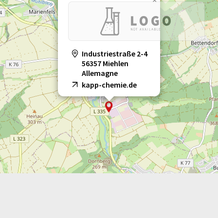
×
Industriestraße 2-4
56357 Miehlen
Allemagne
kapp-chemie.de