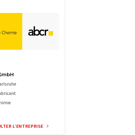
 GmbH
arlsruhe
abricant
himie
LTER L’ENTREPRISE