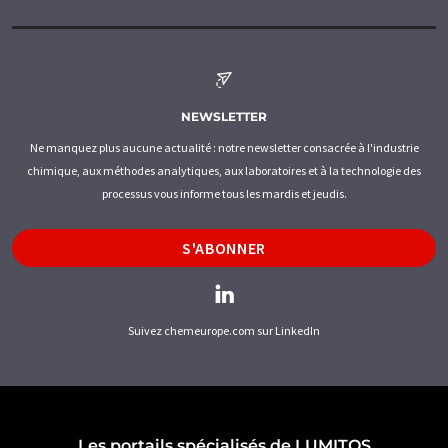
NEWSLETTER
Ne manquez plus aucune actualité : notre newsletter consacrée à l'industrie
chimique, aux méthodes analytiques, aux laboratoires et à la technologie des
processus vous informe tous les mardis et jeudis.
S'ABONNER
Suivez chemeurope.com sur LinkedIn
Les portails spécialisés de LUMITOS