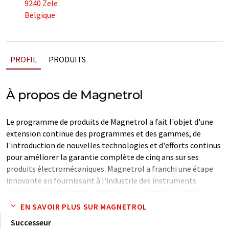
9240 Zele
Belgique
PROFIL
PRODUITS
À propos de Magnetrol
Le programme de produits de Magnetrol a fait l'objet d'une
extension continue des programmes et des gammes, de
l'introduction de nouvelles technologies et d'efforts continus
pour améliorer la garantie complète de cinq ans sur ses
produits électromécaniques. Magnetrol a franchi une étape
innovante en fournissant à l'industrie des instruments
hautement performants et fiables couvrant de multiples
technologies, telles que la flottabilité, les ultrasons, les
EN SAVOIR PLUS SUR MAGNETROL
vibrations, la capacité RF, la dispersion thermique, la
Successeur
magnétostriction et les radars avec ou sans contact.