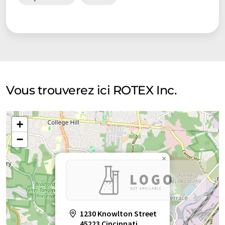
Vous trouverez ici ROTEX Inc.
+
−
×
1230 Knowlton Street
45223 Cincinnati