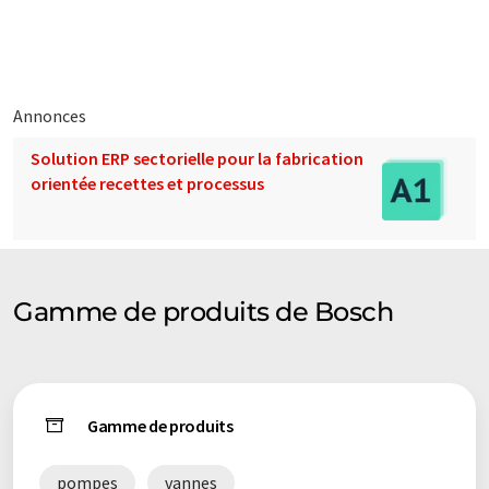
éventail de présentations d'entreprise. Comme cet article a été
traduit avec traduction automatique, il est possible qu'il
contienne des erreurs de vocabulaire, de syntaxe ou de
grammaire. L'article original dans Anglais peut être trouvé
ici
.
Annonces
Solution ERP sectorielle pour la fabrication
orientée recettes et processus
Gamme de produits de Bosch
Gamme de produits
pompes
vannes