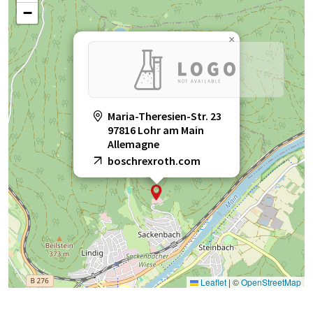
−
×
Maria-Theresien-Str. 23
97816 Lohr am Main
Allemagne
boschrexroth.com
Leaflet
|
©
OpenStreetMap