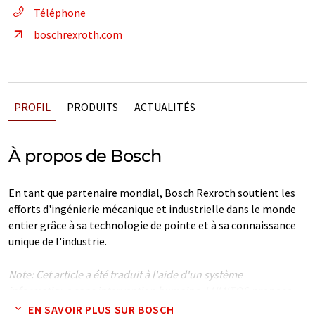
Téléphone
boschrexroth.com
PROFIL
PRODUITS
ACTUALITÉS
À propos de Bosch
En tant que partenaire mondial, Bosch Rexroth soutient les
efforts d'ingénierie mécanique et industrielle dans le monde
entier grâce à sa technologie de pointe et à sa connaissance
unique de l'industrie.
Note: Cet article a été traduit à l'aide d'un système
informatique sans intervention humaine. LUMITOS propose
ces traductions automatiques pour présenter un plus large
EN SAVOIR PLUS SUR BOSCH