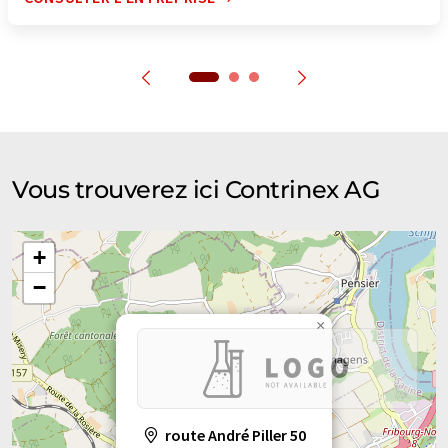
Vous trouverez ici Contrinex AG
+
−
×
route André Piller 50