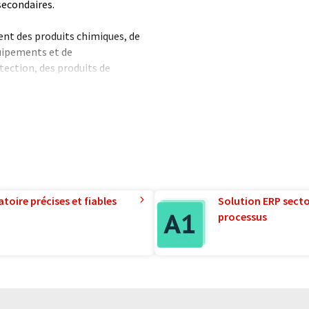
secondaires.
nt des produits chimiques, de
uipements et de
tection, des produits de
es et produits de laboratoire et
epôts, l’approvisionnement en
rovisionnement, des services
ratoire.
 emploie plus de 6 000
toire précises et fiables
Solution ERP sector
l de VWR International est
processus