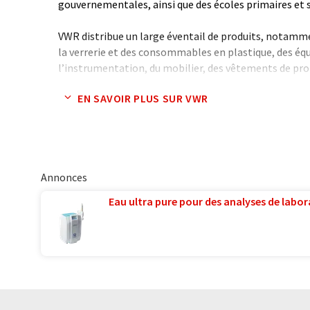
gouvernementales, ainsi que des écoles primaires et 
VWR distribue un large éventail de produits, notamme
la verrerie et des consommables en plastique, des éq
l’instrumentation, du mobilier, des vêtements de pro
sécurité et de production, ainsi que d'autres fournitur
EN SAVOIR PLUS SUR VWR
pour les sciences de la vie.
VWR aide ses clients en proposant la gestion d'entr
produits, l'intégration de systèmes de chaînes d'app
techniques et jusqu’à la livraison à la paillasse du labo
Annonces
VWR est présente directement dans plus de 20 pays et
Eau ultra pure pour des analyses de labora
collaborateurs dans le monde. Le siège social mondia
basé à West Chester (Pennsylvanie, Etats-Unis).