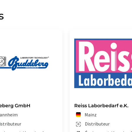
s
eberg GmbH
Reiss Laborbedarf e.K.
annheim
Mainz
istributeur
Distributeur