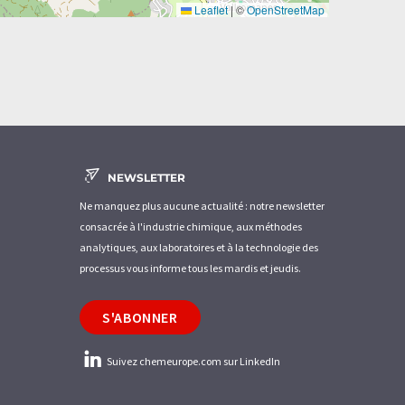
Leaflet
|
©
OpenStreetMap
NEWSLETTER
Ne manquez plus aucune actualité : notre newsletter
consacrée à l'industrie chimique, aux méthodes
analytiques, aux laboratoires et à la technologie des
processus vous informe tous les mardis et jeudis.
S'ABONNER
Suivez chemeurope.com sur LinkedIn