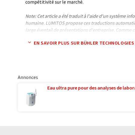
compétitivité sur le marché.
Note: Cet article a été traduit à l'aide d'un système in
humaine. LUMITOS propose ces traductions automatiq
large éventail de présentations d'entreprise. Comme cet
traduction automatique, il est possible qu'il contienne
EN SAVOIR PLUS SUR BÜHLER TECHNOLOGIES
syntaxe ou de grammaire. L'article original dans Angla
Annonces
Eau ultra pure pour des analyses de labora