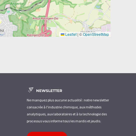
Leaflet
|
©
OpenStreetMap
NEWSLETTER
Ne manquez plus aucune actualité : notre newsletter
consacrée à l'industrie chimique, aux méthodes
analytiques, aux laboratoires et à la technologie des
processus vous informe tous les mardis et jeudis.