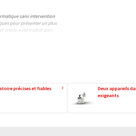
formatique sans intervention
ues pour présenter un plus
 article a été traduit avec
 des erreurs de vocabulaire, de
is peut être trouvé
ici
.
toire précises et fiables
Deux appareils da
exigeants