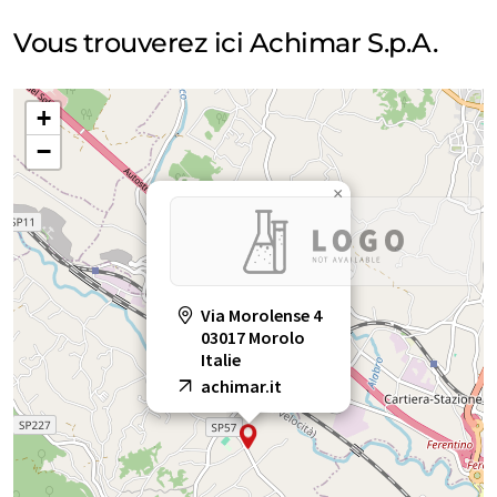
Vous trouverez ici Achimar S.p.A.
+
−
×
Via Morolense 4
03017 Morolo
Italie
achimar.it