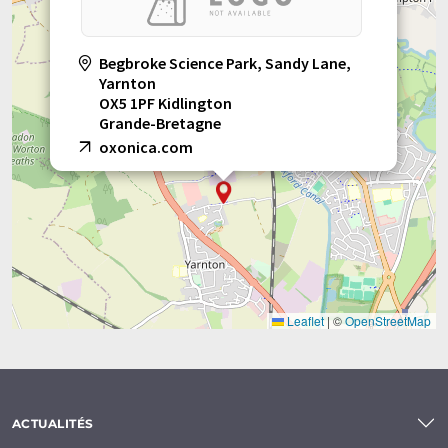
Begbroke Science Park, Sandy Lane,
Yarnton
OX5 1PF Kidlington
Grande-Bretagne
oxonica.com
Leaflet
|
©
OpenStreetMap
ACTUALITÉS