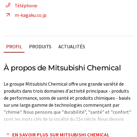
Téléphone
m-kagaku.co.jp
PROFIL
PRODUITS
ACTUALITÉS
À propos de Mitsubishi Chemical
Le groupe Mitsubishi Chemical offre une grande variété de
produits dans trois domaines d'activité principaux - produits
de performance, soins de santé et produits chimiques - basés
sur une large gamme de technologies commençant par
"chimie". Nous pensons que "durabilité", "santé" et "confort"
sont les mots clés de la société du 21e siècle. Nous devons
fusionner notre gamme de produits et de technologies en un
pouvoir de "chimie" qui peut aider à réduire les émissions de
EN SAVOIR PLUS SUR MITSUBISHI CHEMICAL