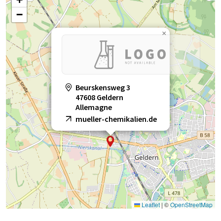
−
×
Beurskensweg 3
47608 Geldern
Allemagne
mueller-chemikalien.de
Leaflet
|
©
OpenStreetMap