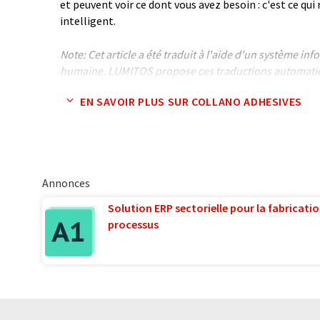
et peuvent voir ce dont vous avez besoin : c'est ce qui
intelligent.
Note: Cet article a été traduit à l'aide d'un système in
humaine. LUMITOS propose ces traductions automatiq
large éventail de présentations d'entreprise. Comme cet
EN SAVOIR PLUS SUR COLLANO ADHESIVES
traduction automatique, il est possible qu'il contienne
syntaxe ou de grammaire. L'article original dans Angla
Annonces
Solution ERP sectorielle pour la fabricatio
processus