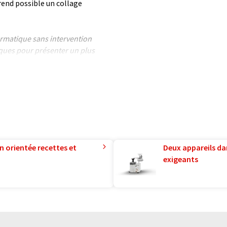
 rend possible un collage
formatique sans intervention
ues pour présenter un plus
 article a été traduit avec
 des erreurs de vocabulaire, de
is peut être trouvé
ici
.
n orientée recettes et
Deux appareils da
exigeants