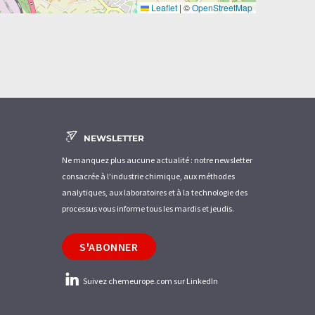
Leaflet
|
©
OpenStreetMap
NEWSLETTER
Ne manquez plus aucune actualité : notre newsletter
consacrée à l'industrie chimique, aux méthodes
analytiques, aux laboratoires et à la technologie des
processus vous informe tous les mardis et jeudis.
S'ABONNER
Suivez chemeurope.com sur LinkedIn