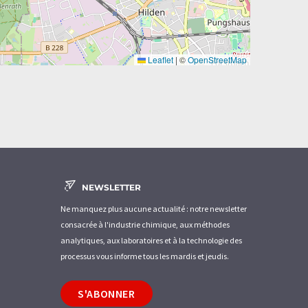
Leaflet
|
©
OpenStreetMap
NEWSLETTER
Ne manquez plus aucune actualité : notre newsletter
consacrée à l'industrie chimique, aux méthodes
analytiques, aux laboratoires et à la technologie des
processus vous informe tous les mardis et jeudis.
S'ABONNER