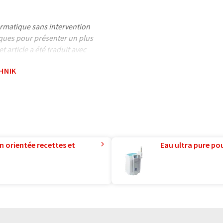
formatique sans intervention
ues pour présenter un plus
 article a été traduit avec
 des erreurs de vocabulaire, de
HNIK
is peut être trouvé
ici
.
n orientée recettes et
Eau ultra pure pou