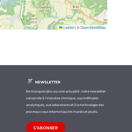
Leaflet
|
©
OpenStreetMap
NEWSLETTER
Ne manquez plus aucune actualité : notre newsletter
consacrée à l'industrie chimique, aux méthodes
analytiques, aux laboratoires et à la technologie des
processus vous informe tous les mardis et jeudis.
S'ABONNER