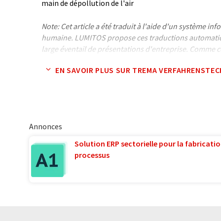
main de dépollution de l'air
Note: Cet article a été traduit à l'aide d'un système in
humaine. LUMITOS propose ces traductions automatiq
large éventail de présentations d'entreprise. Comme cet
traduction automatique, il est possible qu'il contienne
EN SAVOIR PLUS SUR TREMA VERFAHRENSTEC
syntaxe ou de grammaire. L'article original dans Angla
Annonces
Solution ERP sectorielle pour la fabricatio
processus