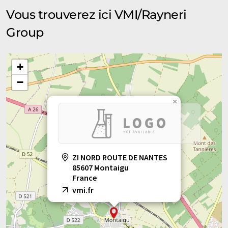
Vous trouverez ici VMI/Rayneri
Group
+
−
×
ZI NORD ROUTE DE NANTES
85607 Montaigu
France
vmi.fr