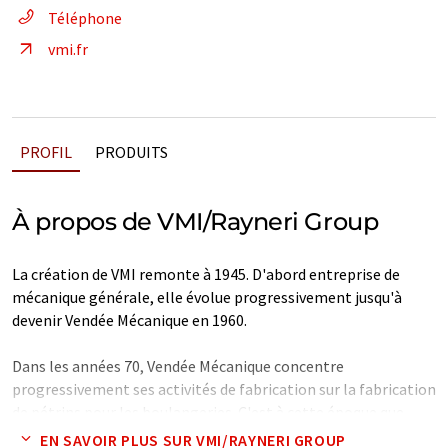
Téléphone
vmi.fr
PROFIL
PRODUITS
À propos de VMI/Rayneri Group
La création de VMI remonte à 1945. D'abord entreprise de
mécanique générale, elle évolue progressivement jusqu'à
devenir Vendée Mécanique en 1960.
Dans les années 70, Vendée Mécanique concentre
progressivement ses activités de fabrication sur la fabrication
de pétrins pour les boulangeries. C'est à cette époque que
l'entreprise rachète les marques Phébus et Mahot, deux
EN SAVOIR PLUS SUR VMI/RAYNERI GROUP