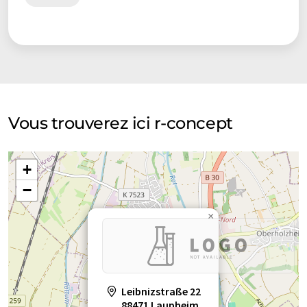
Vous trouverez ici r-concept
+
−
×
Leibnizstraße 22
88471 Laupheim