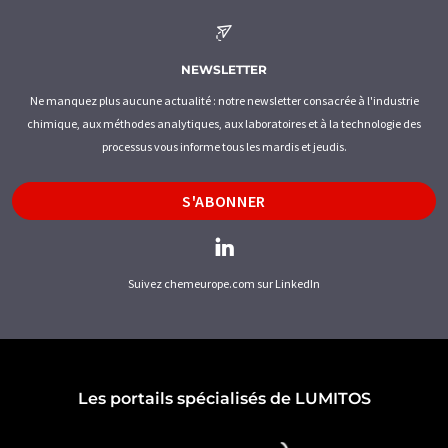
NEWSLETTER
Ne manquez plus aucune actualité : notre newsletter consacrée à l'industrie
chimique, aux méthodes analytiques, aux laboratoires et à la technologie des
processus vous informe tous les mardis et jeudis.
S'ABONNER
Suivez chemeurope.com sur LinkedIn
Les portails spécialisés de LUMITOS