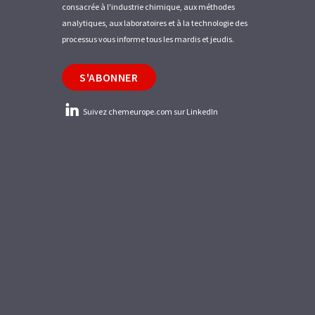
consacrée à l'industrie chimique, aux méthodes
analytiques, aux laboratoires et à la technologie des
processus vous informe tous les mardis et jeudis.
S'ABONNER
Suivez chemeurope.com sur LinkedIn