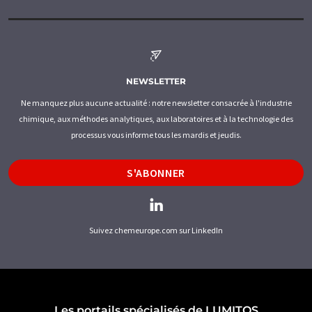
NEWSLETTER
Ne manquez plus aucune actualité : notre newsletter consacrée à l'industrie
chimique, aux méthodes analytiques, aux laboratoires et à la technologie des
processus vous informe tous les mardis et jeudis.
S'ABONNER
Suivez chemeurope.com sur LinkedIn
Les portails spécialisés de LUMITOS