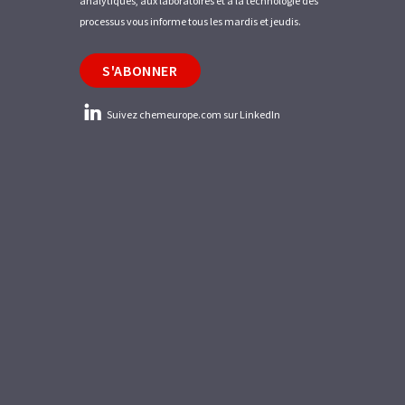
analytiques, aux laboratoires et à la technologie des
processus vous informe tous les mardis et jeudis.
S'ABONNER
Suivez chemeurope.com sur LinkedIn