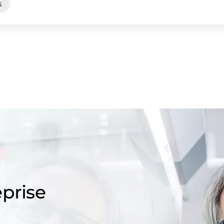
s
prise