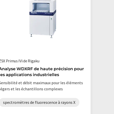
ZSX Primus IVi de Rigaku
Simultix 
Analyse WDXRF de haute précision pour
WDXRF 
les applications industrielles
15
Sensibilité et débit maximaux pour les éléments
spectr
légers et les échantillons complexes
spectromètres de fluorescence à rayons X