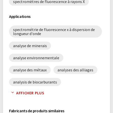
spectromètres de fluorescence à rayons X
Applications
spectrométrie de fluorescence x à dispersion de
longueur d'onde
analyse de minerais
analyse environnementale
analyse des métaux
analyses des alliages
analysis de biocarburants
AFFICHER PLUS
analyse des lubrifiants
analyses d'additifs
contrôle des processus
Fabricants de produits similaires