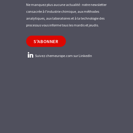
Ne manquez plus aucune actualité : notre newsletter
consacrée à l'industrie chimique, aux méthodes
analytiques, aux laboratoires et à la technologie des
processus vous informe tous les mardis et jeudis.
S'ABONNER
Suivez chemeurope.com sur LinkedIn