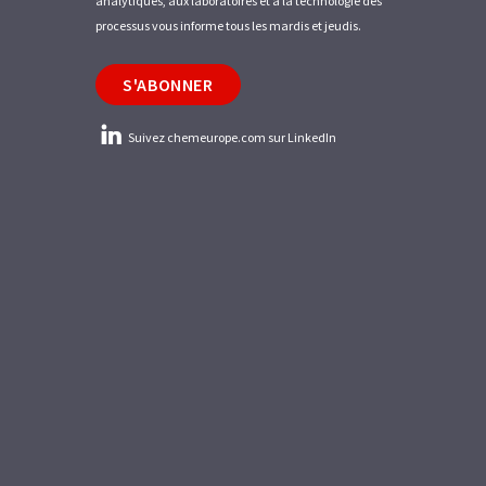
analytiques, aux laboratoires et à la technologie des
processus vous informe tous les mardis et jeudis.
S'ABONNER
Suivez chemeurope.com sur LinkedIn