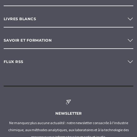
LIVRES BLANCS
SAVOIR ET FORMATION
FLUX RSS
NEWSLETTER
Ne manquez plus aucune actualité : notre newsletter consacrée à l'industrie
chimique, aux méthodes analytiques, aux laboratoires et à la technologie des
processus vous informe tous les mardis et jeudis.