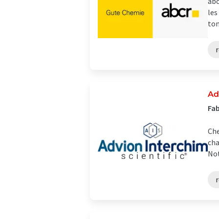
abc
les
ton
r
Ad
Fab
Che
cha
Not
r