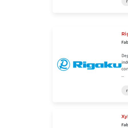
r
Ri
Fab
Dep
ind
com
...
r
Xy
Fab