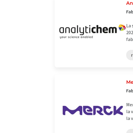
An
Fab
La 
202
fab
r
Me
Fab
Mer
la 
la 