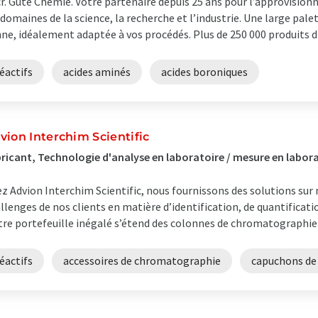
r. Gute Chemie. Votre partenaire depuis 25 ans pour l’approvisio
 domaines de la science, la recherche et l’industrie. Une large pal
ne, idéalement adaptée à vos procédés. Plus de 250 000 produits di
éactifs
acides aminés
acides boroniques
vion Interchim Scientific
ricant, Technologie d'analyse en laboratoire / mesure en labor
z Advion Interchim Scientific, nous fournissons des solutions sur
llenges de nos clients en matière d’identification, de quantificatio
re portefeuille inégalé s’étend des colonnes de chromatographie
éactifs
accessoires de chromatographie
capuchons de