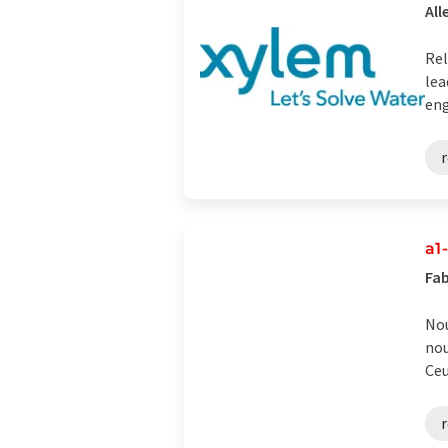
Al
Rel
lea
eng
r
a1
Fab
Nou
nou
Ceu
r