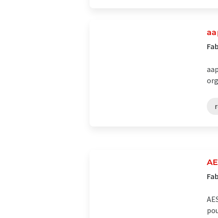
aa
Fab
aap
org
r
AE
Fab
AES
pou