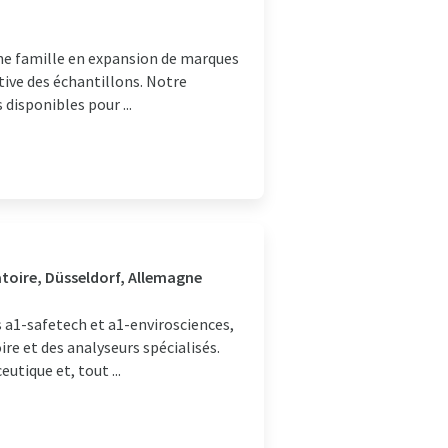
t une famille en expansion de marques
tive des échantillons. Notre
disponibles pour ...
atoire, Düsseldorf, Allemagne
a1-safetech et a1-envirosciences,
e et des analyseurs spécialisés.
utique et, tout ...