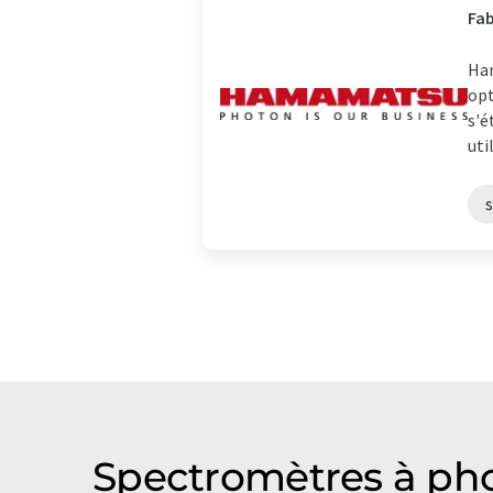
Fab
Ham
opt
s'é
uti
Spectromètres à pho