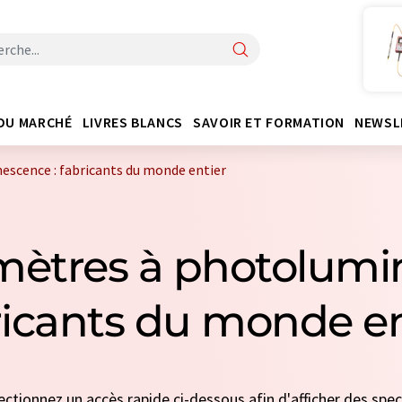
DU MARCHÉ
LIVRES BLANCS
SAVOIR ET FORMATION
NEWSL
scence : fabricants du monde entier
mètres à photolumi
ricants du monde en
lectionnez un accès rapide ci-dessous afin d'afficher des sp