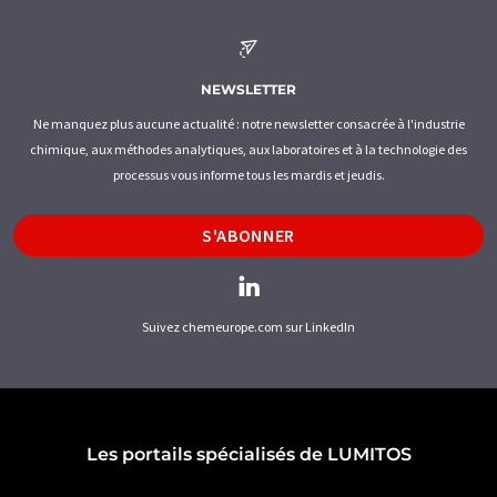
NEWSLETTER
Ne manquez plus aucune actualité : notre newsletter consacrée à l'industrie
chimique, aux méthodes analytiques, aux laboratoires et à la technologie des
processus vous informe tous les mardis et jeudis.
S'ABONNER
Suivez chemeurope.com sur LinkedIn
Les portails spécialisés de LUMITOS