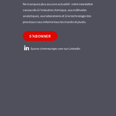
Ne manquez plus aucune actualité : notre newsletter
consacrée à l'industrie chimique, aux méthodes
analytiques, aux laboratoires et à la technologie des
processus vous informe tous les mardis et jeudis.
S'ABONNER
Suivez chemeurope.com sur LinkedIn