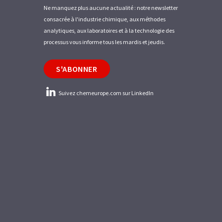
Ne manquez plus aucune actualité : notre newsletter
consacrée à l'industrie chimique, aux méthodes
analytiques, aux laboratoires et à la technologie des
processus vous informe tous les mardis et jeudis.
S'ABONNER
Suivez chemeurope.com sur LinkedIn