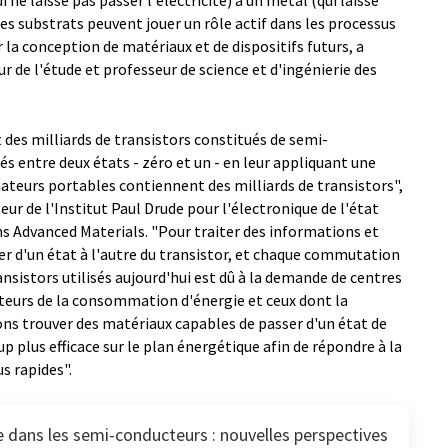
ne laisse pas passer l'électricité) à un métal (qui laisse
 les substrats peuvent jouer un rôle actif dans les processus
a conception de matériaux et de dispositifs futurs, a
 de l'étude et professeur de science et d'ingénierie des
es milliards de transistors constitués de semi-
 entre deux états - zéro et un - en leur appliquant une
ateurs portables contiennent des milliards de transistors",
r de l'Institut Paul Drude pour l'électronique de l'état
ns Advanced Materials. "Pour traiter des informations et
ser d'un état à l'autre du transistor, et chaque commutation
ansistors utilisés aujourd'hui est dû à la demande de centres
oteurs de la consommation d'énergie et ceux dont la
vons trouver des matériaux capables de passer d'un état de
p plus efficace sur le plan énergétique afin de répondre à la
s rapides".
e dans les semi-conducteurs : nouvelles perspectives