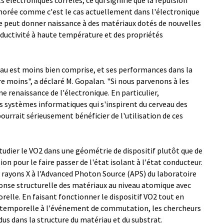
s électroniques corrélés, ce qui signifie que la répulsion
gnorée comme c'est le cas actuellement dans l'électronique
que peut donner naissance à des matériaux dotés de nouvelles
nductivité à haute température et des propriétés
iau est moins bien comprise, et ses performances dans la
e moins", a déclaré M. Gopalan. "Si nous parvenons à les
ne renaissance de l'électronique. En particulier,
 systèmes informatiques qui s'inspirent du cerveau des
ourrait sérieusement bénéficier de l'utilisation de ces
tudier le VO2 dans une géométrie de dispositif plutôt que de
on pour le faire passer de l'état isolant à l'état conducteur.
de rayons X à l'Advanced Photon Source (APS) du laboratoire
onse structurelle des matériaux au niveau atomique avec
relle. En faisant fonctionner le dispositif VO2 tout en
t temporelle à l'événement de commutation, les chercheurs
s dans la structure du matériau et du substrat.