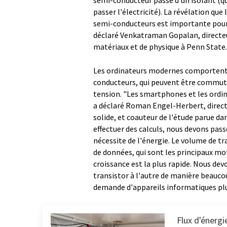
semi-conducteur passe d'un isolant (qui 
passer l'électricité). La révélation que
semi-conducteurs est importante pour l
déclaré Venkatraman Gopalan, directeur
matériaux et de physique à Penn State.
Les ordinateurs modernes comportent d
conducteurs, qui peuvent être commutés
tension. "Les smartphones et les ordin
a déclaré Roman Engel-Herbert, directeu
solide, et coauteur de l'étude parue da
effectuer des calculs, nous devons pas
nécessite de l'énergie. Le volume de tr
de données, qui sont les principaux m
croissance est la plus rapide. Nous de
transistor à l'autre de manière beaucou
demande d'appareils informatiques plu
Flux d'énergi