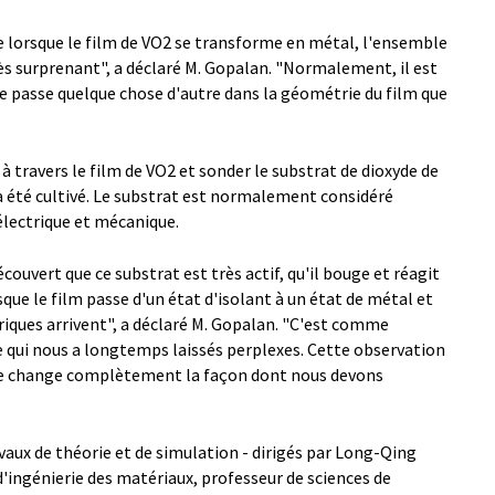
e lorsque le film de VO2 se transforme en métal, l'ensemble
très surprenant", a déclaré M. Gopalan. "Normalement, il est
il se passe quelque chose d'autre dans la géométrie du film que
à travers le film de VO2 et sonder le substrat de dioxyde de
 a été cultivé. Le substrat est normalement considéré
électrique et mécanique.
couvert que ce substrat est très actif, qu'il bouge et réagit
que le film passe d'un état d'isolant à un état de métal et
riques arrivent", a déclaré M. Gopalan. "C'est comme
ce qui nous a longtemps laissés perplexes. Cette observation
e change complètement la façon dont nous devons
vaux de théorie et de simulation - dirigés par Long-Qing
'ingénierie des matériaux, professeur de sciences de