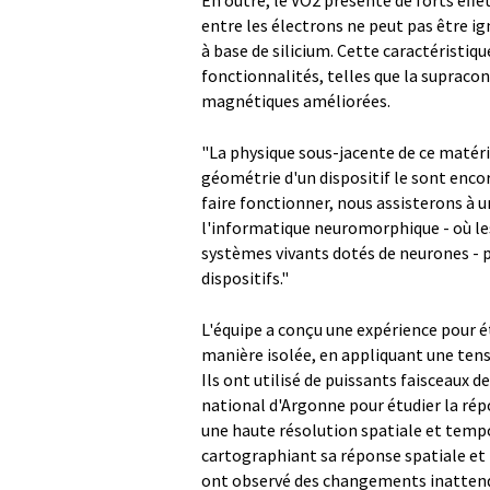
En outre, le VO2 présente de forts effet
entre les électrons ne peut pas être i
à base de silicium. Cette caractéristi
fonctionnalités, telles que la supraco
magnétiques améliorées.
"La physique sous-jacente de ce matér
géométrie d'un dispositif le sont encor
faire fonctionner, nous assisterons à u
l'informatique neuromorphique - où les
systèmes vivants dotés de neurones - p
dispositifs."
L'équipe a conçu une expérience pour é
manière isolée, en appliquant une tensi
Ils ont utilisé de puissants faisceaux 
national d'Argonne pour étudier la rép
une haute résolution spatiale et tempo
cartographiant sa réponse spatiale e
ont observé des changements inattendu