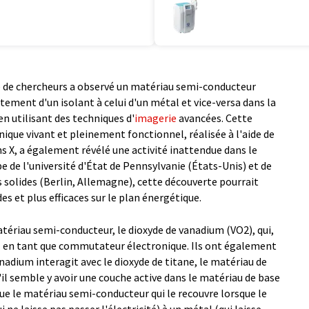
pe de chercheurs a observé un matériau semi-conducteur
ment d'un isolant à celui d'un métal et vice-versa dans la
en utilisant des techniques d'
imagerie
avancées. Cette
nique vivant et pleinement fonctionnel, réalisée à l'aide de
ns X, a également révélé une activité inattendue dans le
pe de l'université d'État de Pennsylvanie (États-Unis) et de
s solides (Berlin, Allemagne), cette découverte pourrait
es et plus efficaces sur le plan énergétique.
atériau semi-conducteur, le dioxyde de vanadium (VO2), qui,
l en tant que commutateur électronique. Ils ont également
nadium interagit avec le dioxyde de titane, le matériau de
u'il semble y avoir une couche active dans le matériau de base
e le matériau semi-conducteur qui le recouvre lorsque le