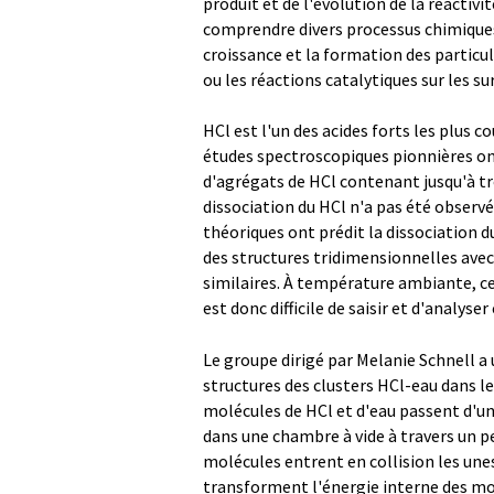
produit et de l'évolution de la réactivit
comprendre divers processus chimique
croissance et la formation des particu
ou les réactions catalytiques sur les su
HCl est l'un des acides forts les plus c
études spectroscopiques pionnières ont
d'agrégats de HCl contenant jusqu'à tro
dissociation du HCl n'a pas été observé
théoriques ont prédit la dissociation 
des structures tridimensionnelles ave
similaires. À température ambiante, ce
est donc difficile de saisir et d'analyser
Le groupe dirigé par Melanie Schnell a 
structures des clusters HCl-eau dans le
molécules de HCl et d'eau passent d'un
dans une chambre à vide à travers un pe
molécules entrent en collision les unes
transforment l'énergie interne des mo