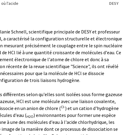
 où l'acide
DESY
elanie Schnell, scientifique principale de DESY et professeur
l, a caractérisé la configuration structurelle et électronique
en mesurant précisément le couplage entre le spin nucléaire
 de HCl lié à une quantité croissante de molécules d'eau. Ce
nement électronique de l'atome de chlore et donc à sa
on récente de la revue scientifique "Science", ils ont révélé
nécessaires pour que la molécule de HCl se dissocie
iguration de trois liaisons hydrogène.
s différentes selon qu'elles sont isolées sous forme gazeuse
azeuse, HCl est une molécule avec une liaison covalente,
Cl-
issocie en un anion de chlore (
) et un cation d'hydrogène
écules d'eau (
) environnantes pour former une espèce
H2O
une à une des molécules d'eau à l'acide chlorhydrique, les
 image de la manière dont ce processus de dissociation se