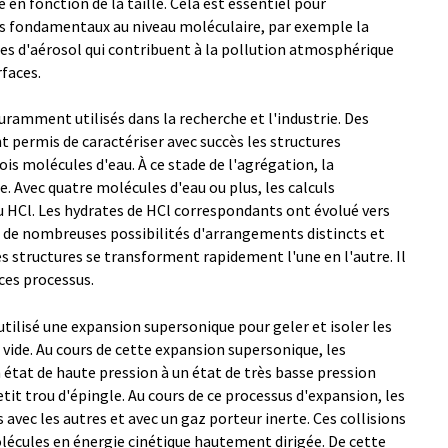
é en fonction de la taille. Cela est essentiel pour
s fondamentaux au niveau moléculaire, par exemple la
les d'aérosol qui contribuent à la pollution atmosphérique
rfaces.
ouramment utilisés dans la recherche et l'industrie. Des
 permis de caractériser avec succès les structures
is molécules d'eau. À ce stade de l'agrégation, la
e. Avec quatre molécules d'eau ou plus, les calculs
du HCl. Les hydrates de HCl correspondants ont évolué vers
c de nombreuses possibilités d'arrangements distincts et
s structures se transforment rapidement l'une en l'autre. Il
 ces processus.
utilisé une expansion supersonique pour geler et isoler les
 vide. Au cours de cette expansion supersonique, les
 état de haute pression à un état de très basse pression
tit trou d'épingle. Au cours de ce processus d'expansion, les
 avec les autres et avec un gaz porteur inerte. Ces collisions
lécules en énergie cinétique hautement dirigée. De cette