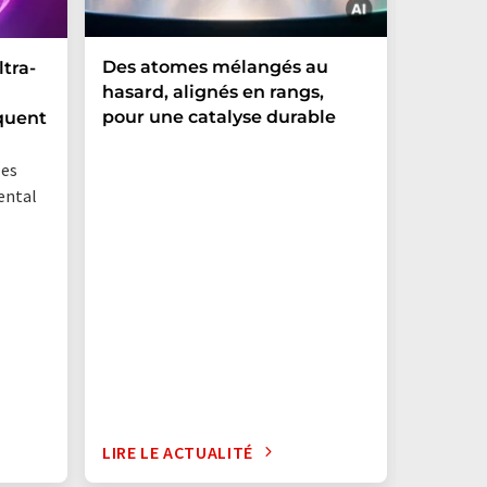
Des atomes mélangés au
Commen
ltra-
hasard, alignés en rangs,
magnét
pour une catalyse durable
substa
quent
persist
les
ental
LIRE LE ACTUALITÉ
LIRE LE