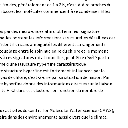
 froides, généralement de 1 à 2 K, c'est-à-dire proches du
si basse, les molécules commencent à se condenser. Elles
es par des micro-ondes afin d'obtenir leur signature
nelles portent les informations structurelles détaillées des
'identifier sans ambiguïté les différents arrangements
 couplage entre le spin nucléaire du chlore et le moment
s à ces signatures rotationnelles, peut être révélé par la
me d'une structure hyperfine caractéristique
e structure hyperfine est fortement influencée par la
au de chlore, c'est-à-dire par sa situation de liaison. Par
re hyperfine donne des informations directes sur la liaison
nité H-Cl dans ces clusters - en fonction du nombre de
ux activités du Centre for Molecular Water Science (CMWS),
laire dans des environnements aussi divers que le climat,