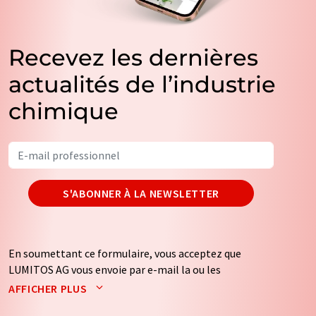
Recevez les dernières
actualités de l’industrie
chimique
S'ABONNER À LA NEWSLETTER
En soumettant ce formulaire, vous acceptez que
LUMITOS AG vous envoie par e-mail la ou les
newsletters sélectionnées ci-dessus. Vos données ne
AFFICHER PLUS
seront pas transmises à des tiers. Vos données seront