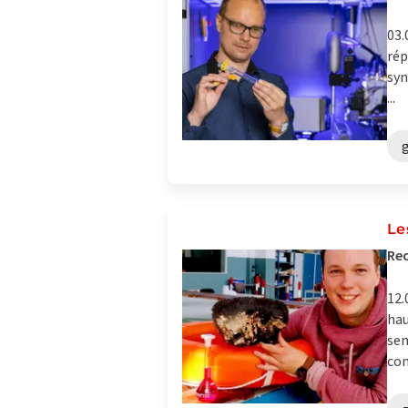
03.
rép
syn
...
Le
Rec
12.
hau
sem
com