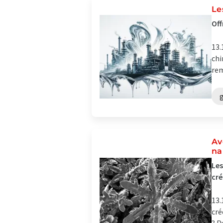
Le
Off
13.
chi
rem
Av
na
Les
cré
13.
cré