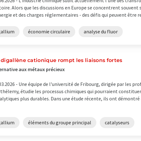
06.2026 -
L'industrie chimique subit actuellement l'une des transf
toire. Alors que les discussions en Europe se concentrent souvent
nergie et des charges réglementaires - des défis qui peuvent être re
gallium
économie circulaire
analyse du fluor
 digallène cationique rompt les liaisons fortes
ernative aux métaux précieux
03.2026 -
Une équipe de l'université de Fribourg, dirigée par les pr
thélemy, étudie les processus chimiques qui pourraient constitue
alytiques plus durables. Dans une étude récente, ils ont démontr
gallium
éléments du groupe principal
catalyseurs