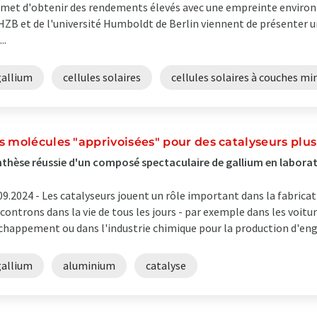
met d'obtenir des rendements élevés avec une empreinte enviro
HZB et de l'université Humboldt de Berlin viennent de présenter 
..
gallium
cellules solaires
cellules solaires à couches mi
s molécules "apprivoisées" pour des catalyseurs plus
thèse réussie d'un composé spectaculaire de gallium en labora
09.2024 -
Les catalyseurs jouent un rôle important dans la fabric
controns dans la vie de tous les jours - par exemple dans les voitur
chappement ou dans l'industrie chimique pour la production d'engrai
gallium
aluminium
catalyse