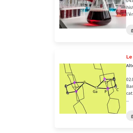
04.
his
l'é
Le
Alt
02.
Bar
cat
...