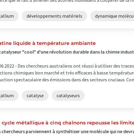
arce que le fait d'amener des atomes individuels à coopérer de la ma
gallium
développements matériels
dynamique molécul
atine liquide à température ambiante
catalyseur "cool" d'une révolution durable dans la chimie industr
06.2022 -
Des chercheurs australiens ont réussi à utiliser des traces
ctions chimiques bon marché et très efficaces à basse température,
uction spectaculaire des émissions dans des secteurs cruciaux. Comb
gallium
catalyse
catalyseurs
 cycle métallique à cinq chaînons repousse les limite
 chercheurs parviennent à synthétiser une molécule qui ne devrai