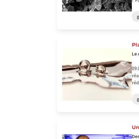
? P
Pl
Le 
09.
réa
réd
Un
Des