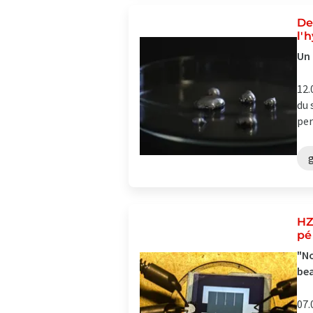
De
l'
Un 
12.
du 
per
HZ
pé
"No
bea
07.