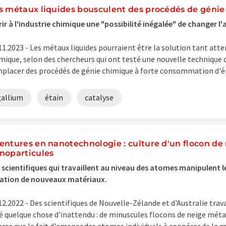
s métaux liquides bousculent des procédés de génie
rir à l'industrie chimique une "possibilité inégalée" de changer 
11.2023 -
Les métaux liquides pourraient être la solution tant atte
mique, selon des chercheurs qui ont testé une nouvelle technique d
placer des procédés de génie chimique à forte consommation d'éne
gallium
étain
catalyse
entures en nanotechnologie : culture d'un flocon de
noparticules
 scientifiques qui travaillent au niveau des atomes manipulent le
ation de nouveaux matériaux.
12.2022 -
Des scientifiques de Nouvelle-Zélande et d'Australie trav
é quelque chose d'inattendu : de minuscules flocons de neige métal