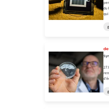
per
du 
qui .
de
Syn
27.
ren
d'é