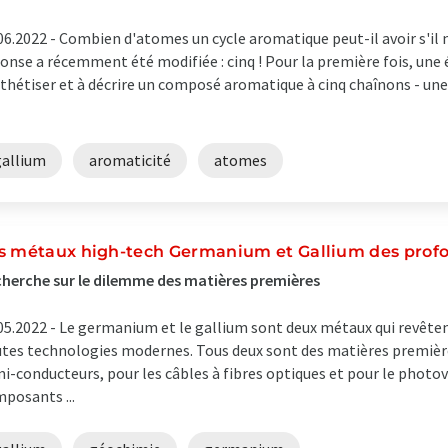
06.2022 -
Combien d'atomes un cycle aromatique peut-il avoir s'il 
onse a récemment été modifiée : cinq ! Pour la première fois, une é
thétiser et à décrire un composé aromatique à cinq chaînons - un
gallium
aromaticité
atomes
s métaux high-tech Germanium et Gallium des profo
herche sur le dilemme des matières premières
05.2022 -
Le germanium et le gallium sont deux métaux qui revête
tes technologies modernes. Tous deux sont des matières première
i-conducteurs, pour les câbles à fibres optiques et pour le photov
posants ...