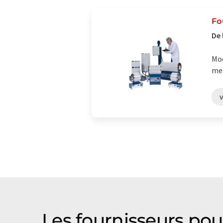
Fo
De 
Mod
mes
v
Les fournisseurs po