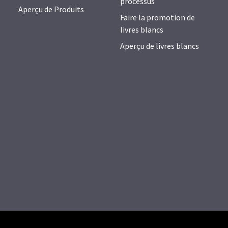
processus
Aperçu de Produits
Faire la promotion de
livres blancs
Aperçu de livres blancs