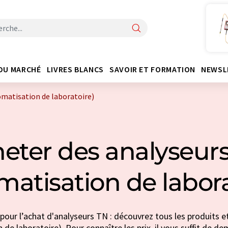
DU MARCHÉ
LIVRES BLANCS
SAVOIR ET FORMATION
NEWSL
omatisation de laboratoire)
eter des analyseur
matisation de labora
pour l’achat d'analyseurs TN : découvrez tous les produits e
de laboratoire). Pour connaître les prix, il vous suffit de d