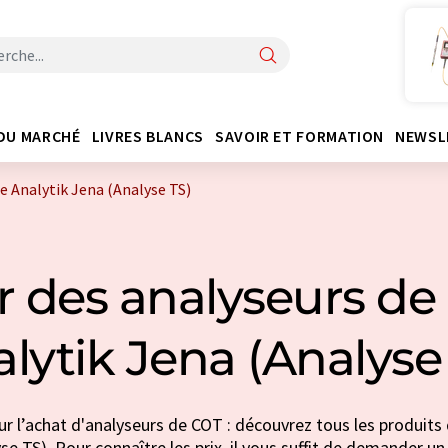
DU MARCHÉ
LIVRES BLANCS
SAVOIR ET FORMATION
NEWSL
e Analytik Jena (Analyse TS)
r des analyseurs de
lytik Jena (Analyse
r l’achat d'analyseurs de COT : découvrez tous les produits
se TS). Pour connaître les prix, il vous suffit de demander un