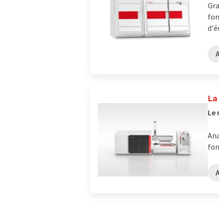
Gra
fon
d'é
La
Le 
Ana
fon