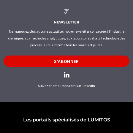
NEWSLETTER
Ne manquez plus aucune actualité : notre newsletter consacrée à l'industrie
chimique, aux méthodes analytiques, aux laboratoires et à la technologie des
processus vous informe tous les mardis et jeudis.
S'ABONNER
Suivez chemeurope.com sur LinkedIn
Les portails spécialisés de LUMITOS